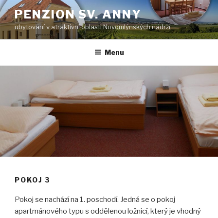
Skip
PENZION SV. ANNY
to
ubytování v atraktivní oblasti Novomlýnských nádrží
content
Menu
POKOJ 3
Pokoj se nachází na 1. poschodí. Jedná se o pokoj
apartmánového typu s oddělenou ložnicí, který je vhodný